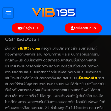
Skip
to
content
เข้าสู่ระบบ
สมัครสมาชิก
บริการของเรา
เว็บไซต์
vib195s.com
คือจุดหมายปลายทางสำหรับสายเกมที่
ต้องการความหลากหลาย ความท้าทาย และระบบการให้บริการที่มี
คุณภาพในระดับมืออาชีพ ด้วยการรวมค่ายเกมชั้นนำจากหลาย
ประเทศ ที่ผ่านการคัดเลือกตามเกณฑ์มาตรฐานทั้งในด้านกราฟิก
ความเสถียร และระบบจ่ายรางวัลที่โปร่งใส ทุกเกมในระบบสามารถ
เล่นได้ผ่านมือถือโดยไม่ต้องติดตั้ง และยังมีระบบ
คืนยอดเสีย
ราย
สัปดาห์ที่ช่วยให้คุณสามารถบริหารงบเดิมพันได้ดียิ่งขึ้น ยิ่งไปกว่านั้น
เว็บไซต์
vib195s.com
ยังเน้นการออกแบบอินเทอร์เฟซให้ใช้งาน
ง่าย เชื่อมต่อรวดเร็ว ไม่มีสะดุด เหมาะสำหรับทั้งผู้เล่นมือใหม่และมือ
โปรที่ต้องการแพลตฟอร์มที่มั่นคงและปลอดภัย โดยมีทีมซัพพอร์ตที่
พร้อมช่วยเหลือคุณตลอด 24 ชั่วโมงทุกวัน ไม่ว่าจะฝาก ถอน หรือ