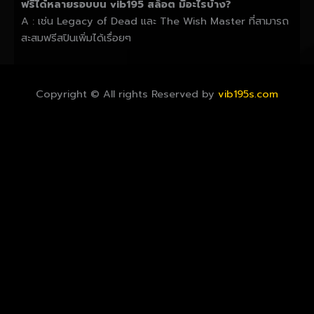
ฟรีได้หลายรอบบน
vib195 สล็อต
มีอะไรบ้าง?
A : เช่น Legacy of Dead และ The Wish Master ที่สามารถ
สะสมฟรีสปินเพิ่มได้เรื่อยๆ
Copyright © All rights Reserved by
vib195s.com