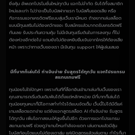
ยิ่งคุ้ม อัพเดทโปรโมชั่นใหม่ทุกวัน แจกไม่จำกัด รับได้ทั้งสมาชิก
ใหม่และเก่า ไม่ว่าจะเป็นโบนัสฝากแรก โบนัสคืนยอดเสีย หรือ
กิจกรรมแจกเครดิตฟรีแบบสุ่มเว็บเรามีหมด ถ้าอยากเล่นสล็อต
แบบมีทุนเสริมไม่ต้องควักเยอะ รีบสมัครแล้วมากดรับเครดิตฟรี
กันเลย
รับประกันความคุ้ม
ไม่มีเงินทุนเริ่มต้นในการลงทุน ก็ไม่
ต้องห่วงอีกต่อไป แถมยังไม่ต้องหยิบยืมเงินจากใครให้ต้องเสีย
หน้า เพราะว่าทางเว็บของเรา มีเงินทุน support ให้ผู้เล่นเสมอ
มีกี่บาทก็เล่นได้ ทำเงินง่าย รับสูตรได้ทุกวัน แจกโปรแกรม
สแกนเกมฟรี
ทุนน้อยไม่ใช่ปัญหา เพราะทันทีที่ล็อกอินเข้ามาเล่นกับเว็บของเรา
คุณสามารถเริ่มต้นเดิมพันได้ตั้งแต่หลักหน่วย
มีกี่บาทก็เล่นได้
ทุนน้อยทุนหนาก็มีโอกาสทำกำไรได้แบบจัดเต็ม เว็บนี้ไม่ได้มีดีแค่
เกมสล็อตแตกง่าย แต่ยังแจกสูตรสล็อต AI
ทำเงินง่าย รับสูตร
ได้ทุกวัน
เพิ่มโอกาสชนะให้สูงขึ้นไปอีก ด้วยการ
แจกโปรแกรม
สแกนเกมฟรี
ช่วยดูว่าเกมไหนกำลังจะแตก เล่นตามแล้วมีลุ้น
โบนัสก้อนโตแบบไม่ต้องเดาสุ่ม แค่เปิดสูตรแล้วเล่นตาม กำไรก็มา