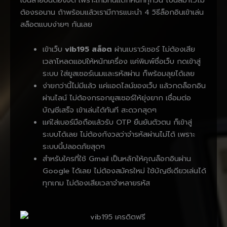
ต้องรอนาน ถ้าพร้อมแล้วเรามีการ
แนะนำ 4 วิธีล็อกอิน
เข้าเล่น
สล็อตแบบง่ายๆ กันเลย
เข้าเว็บ
vib195 สล็อต
ผ่านเบราว์เซอร์ ไม่ต้องเสีย
เวลาโหลดแอปให้หนักเครื่อง แค่พิมพ์ชื่อเว็บ กดเข้าสู่
ระบบ ใส่ยูสเซอร์เนมและรหัสผ่าน ก็พร้อมลุยได้เลย
ง่ายกว่านี้ไม่มีแล้ว แค่แอดไลน์ของเว็บ แล้วกดล็อกอิน
ผ่านไลน์ ไม่ต้องกรอกยูสเซอร์ให้ยุ่งยาก เชื่อมต่อ
บัญชีเสร็จ เข้าเล่นได้ทันที สะดวกสุดๆ
แค่ใส่เบอร์มือถือแล้วรับ OTP ยืนยันตัวตน ก็เข้าสู่
ระบบได้เลย ไม่ต้องกังวลว่าจำรหัสผ่านไม่ได้ เพราะ
ระบบนี้ปลอดภัยสุดๆ
สำหรับใครที่ใช้ Gmail เป็นหลักให้คุณล็อกอินผ่าน
Google ได้เลย ไม่ต้องสมัครใหม่ ใช้บัญชีเดียวเล่นได้
ทุกเกม ไม่ต้องเสียเวลาจำหลายรหัส