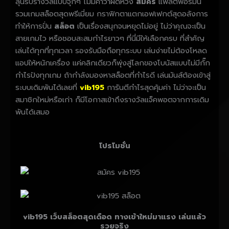
ลุ้นรับรางวัลแบบจุกๆ ไม่มีคำว่าผิดหวัง
สมัคร
แพลตฟอร์มนี้
รวมเกมสล็อตสุดพรีเมี่ยม กราฟิกตาแตกเอฟเฟกต์สุดอลังการ
ทำให้การปั่น
สล็อต
เป็นเรื่องสนุกจนหยุดไม่อยู่ ไม่ว่าคุณจะเป็น
สายเกมไว หรือชอบสะสมกำไรยาวๆ ที่นี่มีให้เลือกครบ ที่สำคัญ
เล่นได้ทุกที่ทุกเวลา รองรับมือถือทุกระบบ เล่นง่ายไม่ต้องโหลด
แอปให้หนักเครื่อง แค่คลิกเดียวก็พุ่งสู่โลกของโบนัสแบบไม่มีกั๊ก
กำไรปังทุกเกม
ถ้ากำลังมองหาสล็อตที่กำไรดี เล่นมันส์ต้องเข้าสู่
ระบบเดิมพันได้เลยที่
vib195
การันตีกำไรสุดคุ้มค่า ไม่ว่าจะเป็น
สมาชิกใหม่หรือเก่า ก็มีโอกาสเข้าถึงรางวัลแจ็คพอตจากการเดิม
พันได้เสมอ
โปรโมชั่น
vib195 เว็บสล็อตสุดเดือด ทางเข้าใหม่มาแรง เล่นแล้ว
รวยจริง