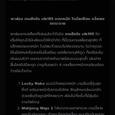
พาส่อง เกมฮิตใน vib195 แตกหนัก โบนัสเพียบ แจ็คพอ
ตกระจาย
พาส่อง
เกมสล็อตที่เล่นแล้วกำไรปัง
เกมฮิตใน vib195
จัด
เต็มให้คุณได้มันส์แบบไร้ขีดจำกัด ที่นี่รวมเกมสล็อตสุดฮิต ที่
แจ็คพอต
แตกหนัก
โบนัสมาไวแบบไม่ต้องรอนาน ไม่ว่าคุณจะ
เป็นมือใหม่หรือสายปั่นขั้นเซียน แค่เลือกเกมให้ถูก ก็เตรียมรับ
เงินแบบรัวๆ ขนเกมจากค่ายดังมาพร้อมระบบสุดล้ำ เล่นง่าย
ลื่นไหลไม่มีสะดุด มาดูกันเลยว่า 4 เกมที่แตกหนักจนต้องร้อง
ว้าวมีอะไรบ้าง
Lucky Neko
แมวนำโชคแจกหนัก เกมธีมญี่ปุ่นสุด
คิ้วท์ แต่แจกหนักไม่เกรงใจใคร สัญลักษณ์แมวกวัก
ช่วยเพิ่มตัวคูณให้ไหลยาวๆ สปินไม่กี่ครั้งก็มีลุ้นรับ
รางวัลใหญ่
Mahjong Ways 2
ไพ่นกกระจอกพารวย เกมนี้สาย
คอมโบต้องชอบ ตัวคูณไหลต่อเนื่อง หมุนติดกันหลาย