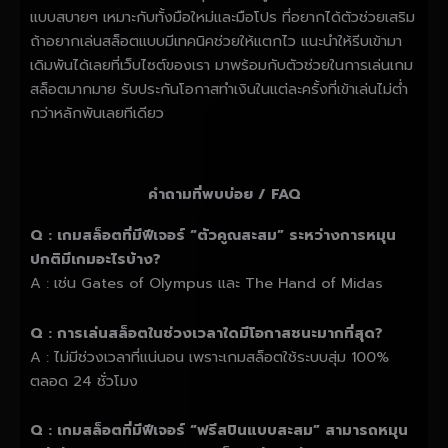
แบบสบายๆ เหมาะกับทั้งมือใหม่และมือโปร ที่อยากได้ตัวช่วยเสริม
ถ้าอยากเล่นสล็อตแบบมีเทคนิคช่วยให้แตกไว แนะนำให้รีบเข้ามา
เดิมพันได้เลยที่เว็บไซต์ของเรา มาพร้อมกับตัวช่วยในการเล่นเกม
สล็อตมากมาย รับประกันโอกาสทำเงินในแต่ละครั้งที่เข้าเล่นไม่ต่ำ
กว่าหลักพันเลยทีเดียว
คำถามที่พบบ่อย / FAQ
Q : เกมสล็อตที่มีฟีเจอร์ “ตัวคูณสะสม” ระหว่างการหมุน
ปกติมีเกมอะไรบ้าง?
A : เช่น Gates of Olympus และ The Hand of Midas
Q : การเล่นสล็อตในช่วงเวลาใดมีโอกาสชนะมากที่สุด?
A : ไม่มีช่วงเวลาที่แน่นอน เพราะเกมสล็อตใช้ระบบสุ่ม 100%
ตลอด 24 ชั่วโมง
Q : เกมสล็อตที่มีฟีเจอร์ “ฟรีสปินแบบสะสม” สามารถหมุน