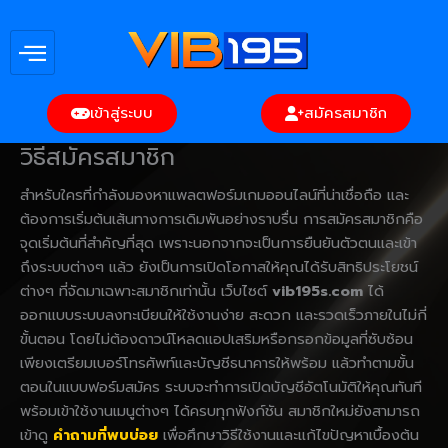
Skip
to
content
เข้าสู่ระบบ
สมัครสมาชิก
วิธีสมัครสมาชิก
สำหรับใครที่กำลังมองหาแพลตฟอร์มเกมออนไลน์ที่น่าเชื่อถือ และ
ต้องการเริ่มต้นเส้นทางการเดิมพันอย่างราบรื่น การสมัครสมาชิกคือ
จุดเริ่มต้นที่สำคัญที่สุด เพราะนอกจากจะเป็นการยืนยันตัวตนและเข้า
ถึงระบบต่างๆ แล้ว ยังเป็นการเปิดโอกาสให้คุณได้รับสิทธิประโยชน์
ต่างๆ ที่จัดมาเฉพาะสมาชิกเท่านั้น เว็บไซต์
vib195s.com
ได้
ออกแบบระบบลงทะเบียนให้ใช้งานง่าย สะดวก และรวดเร็วภายในไม่กี่
ขั้นตอน โดยไม่ต้องดาวน์โหลดแอปเสริมหรือกรอกข้อมูลที่ซับซ้อน
เพียงเตรียมเบอร์โทรศัพท์และบัญชีธนาคารให้พร้อม แล้วทำตามขั้น
ตอนในแบบฟอร์มสมัคร ระบบจะทำการเปิดบัญชีอัตโนมัติให้คุณทันที
พร้อมเข้าใช้งานเมนูต่างๆ ได้ครบทุกฟังก์ชัน สมาชิกใหม่ยังสามารถ
เข้าดู
คำถามที่พบบ่อย
เพื่อศึกษาวิธีใช้งานและแก้ไขปัญหาเบื้องต้น