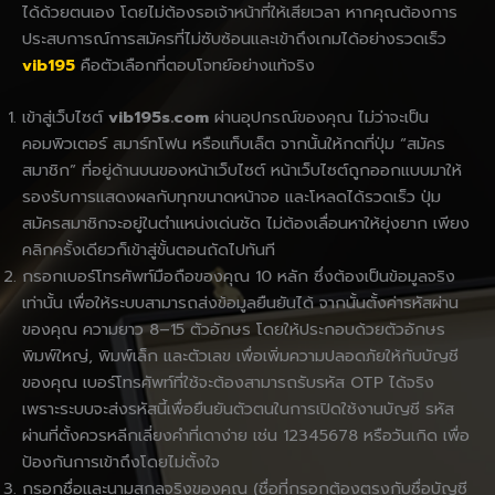
ได้ด้วยตนเอง โดยไม่ต้องรอเจ้าหน้าที่ให้เสียเวลา หากคุณต้องการ
ประสบการณ์การสมัครที่ไม่ซับซ้อนและเข้าถึงเกมได้อย่างรวดเร็ว
vib195
คือตัวเลือกที่ตอบโจทย์อย่างแท้จริง
เข้าสู่เว็บไซต์
vib195s.com
ผ่านอุปกรณ์ของคุณ ไม่ว่าจะเป็น
คอมพิวเตอร์ สมาร์ทโฟน หรือแท็บเล็ต จากนั้นให้กดที่ปุ่ม “สมัคร
สมาชิก” ที่อยู่ด้านบนของหน้าเว็บไซต์ หน้าเว็บไซต์ถูกออกแบบมาให้
รองรับการแสดงผลกับทุกขนาดหน้าจอ และโหลดได้รวดเร็ว ปุ่ม
สมัครสมาชิกจะอยู่ในตำแหน่งเด่นชัด ไม่ต้องเลื่อนหาให้ยุ่งยาก เพียง
คลิกครั้งเดียวก็เข้าสู่ขั้นตอนถัดไปทันที
กรอกเบอร์โทรศัพท์มือถือของคุณ 10 หลัก ซึ่งต้องเป็นข้อมูลจริง
เท่านั้น เพื่อให้ระบบสามารถส่งข้อมูลยืนยันได้ จากนั้นตั้งค่ารหัสผ่าน
ของคุณ ความยาว 8–15 ตัวอักษร โดยให้ประกอบด้วยตัวอักษร
พิมพ์ใหญ่, พิมพ์เล็ก และตัวเลข เพื่อเพิ่มความปลอดภัยให้กับบัญชี
ของคุณ เบอร์โทรศัพท์ที่ใช้จะต้องสามารถรับรหัส OTP ได้จริง
เพราะระบบจะส่งรหัสนี้เพื่อยืนยันตัวตนในการเปิดใช้งานบัญชี รหัส
ผ่านที่ตั้งควรหลีกเลี่ยงคำที่เดาง่าย เช่น 12345678 หรือวันเกิด เพื่อ
ป้องกันการเข้าถึงโดยไม่ตั้งใจ
กรอกชื่อและนามสกุลจริงของคุณ (ชื่อที่กรอกต้องตรงกับชื่อบัญชี