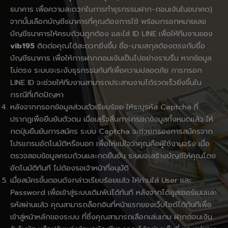
ธนาคาร เพื่อความสะดวกในการทำธุรกรรมฝาก-ถอนเงินในอนาคต)
จากนั้นเลือกบัญชีธนาคารที่คุณต้องการใช้ พร้อมกรอกหมายเลข
บัญชีธนาคารให้ครบถ้วนถูกต้อง และใส่ ID LINE เพื่อให้ทีมงานของ
vib195
ติดต่อคุณได้สะดวกยิ่งขึ้น ชื่อ-นามสกุลต้องตรงกับชื่อ
บัญชีธนาคาร เพื่อให้การฝากถอนเงินเป็นไปอย่างราบรื่น หากข้อมูล
ไม่ตรง ระบบจะระงับธุรกรรมทันทีเพื่อความปลอดภัย การกรอก
LINE ID จะช่วยให้ทีมงานสามารถประสานงานได้รวดเร็วยิ่งขึ้นใน
กรณีที่เกิดปัญหา
หลังจากกรอกข้อมูลส่วนตัวเรียบร้อย ให้ระบุรหัส Captcha ที่
ปรากฏเพื่อยืนยันตัวตน เมื่อเสร็จสิ้นการกรอกข้อมูลทั้งหมดแล้ว ให้
กดปุ่มยืนยันการสมัคร ระบบ Captcha จะช่วยกรองการสมัครจาก
โปรแกรมอัตโนมัติหรือบอท เพื่อให้แน่ใจว่าคุณคือผู้ใช้งานจริง เมื่อ
ตรวจสอบข้อมูลครบถ้วนและกดยืนยัน ระบบจะสร้างบัญชีให้คุณโดย
อัตโนมัติทันที ไม่ต้องรอเจ้าหน้าที่อนุมัติ
เมื่อสมัครขั้นตอนดังกล่าวเรียบร้อยแล้ว ให้ท่านใส่ User และ
Password เพื่อเข้าสู่ระบบเดิมพันได้ทันที หลังจากได้ยูสเซอร์เนมและ
รหัสผ่านแล้ว คุณสามารถล็อกอินที่หน้าแรกของเว็บไซต์ได้ทันทีเพื่อ
เข้าสู่หน้าหลักของระบบ ที่ซึ่งคุณสามารถเลือกเล่นเกม ฝากถอนเงิน